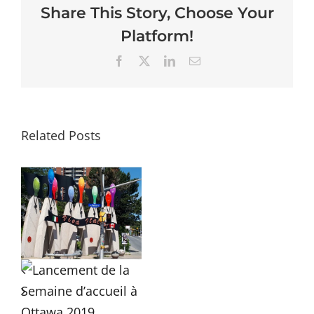
Share This Story, Choose Your
Platform!
Facebook
X
LinkedIn
Email
Related Posts
e
e
t
e
g