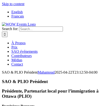
Skip to content
English
Français
Search for:
À Propos
Prix
SAO événements
Contributeurs
Médias
Contact
SAO & PLIO Président
Mahamoud
2025-04-22T23:12:50-04:00
SAO & PLIO Président
Présidente, Partenariat local pour l’immigration à
Ottawa (PLIO)