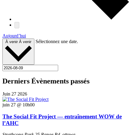
Aujourd’hui
Sélectionnez une date.
À venir
À venir
Derniers Évènements passés
Juin
27
2026
juin 27 @ 10h00
The Social Fit Project — entraînement WOW de
l’AHC
Strathcona Park
25 Range Rd, ottawa